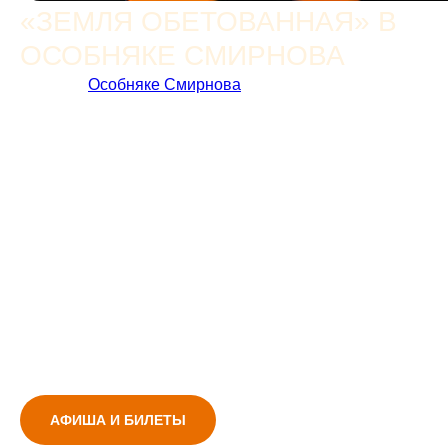
«ЗЕМЛЯ ОБЕТОВАННАЯ» В
ОСОБНЯКЕ СМИРНОВА
26 мая в
Особняке Смирнова
состоялась премьера
хоровой программы «Земля обетованная» —
музыкальное путешествие через несколько веков
русской музыки: от партесных хоров XVII века
до авангарда Дмитрия Смирнова, от Рахманинова
до неофольклорного стиля Гаврилина и Щедрина.
В этот вечер музыка звучала как разговор о доме,
времени и земле, объединяющей людей. Хоровое
звучание наполнило исторический особняк,
превратив концерт в глубокое и личное эстетическое
переживание. В программе прозвучали произведения
Чайковского, Рахманинова, Шостаковича, Свиридова,
Гаврилина и других композиторов.
АФИША И БИЛЕТЫ