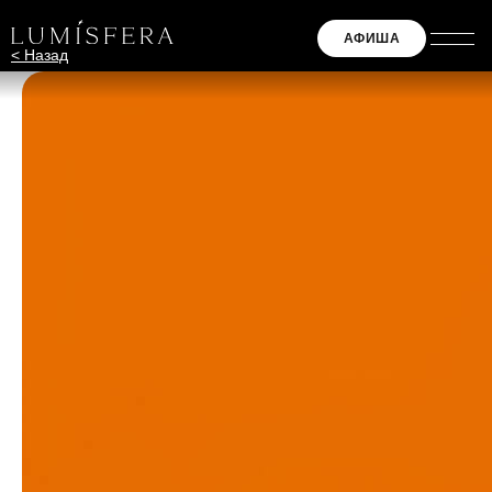
АФИША
< Назад