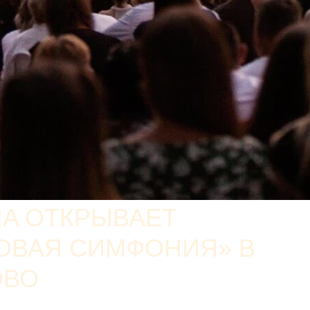
RA ОТКРЫВАЕТ
ОВАЯ СИМФОНИЯ» В
ОВО
е Воронцово стартует фестиваль