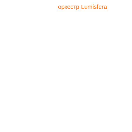
рт цикла представит
оркестр
Lumisfera
—
олее 500 000 зрителей в 32 городах России.
стретится с современным звучанием
ход на концерт свободный для всех
итывает пять столетий, станет уникальной
стены, каскад прудов, дубовая роща
дадут неповторимый фон для живой музыки