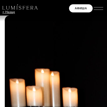
АФИША
< Назад