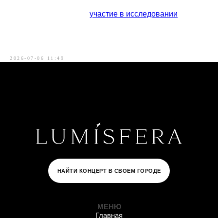
Приглашаем принять
участие в исследовании
. Ваши
ответы помогут нам лучше понять, что делает второе
свидание по-настоящему запоминающимся.
А в финале опроса каждого ждет небольшой подарок.
2026-07-06 11:49
НАЙТИ КОНЦЕРТ В СВОЕМ ГОРОДЕ
МЕНЮ
Главная