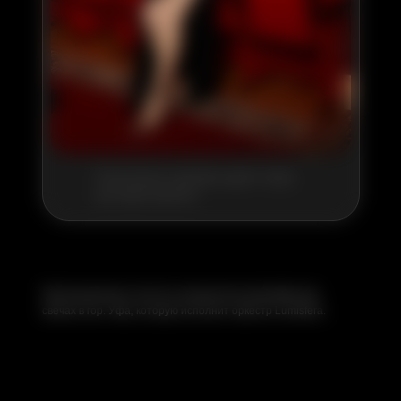
Посмотрите примеры дресс-кода
для вдохновения
Приглашаем вас посетить концертную программу при
свечах в гор. Уфа, которую исполнит оркестр Lumisfera.
На этом роскошном выступлении музыкантов Lumisfera
в Уфе вы станете частью большой семьи близких по духу:
это место, где можно встретить интересных людей,
обменяться впечатлениями и завести новые знакомства.