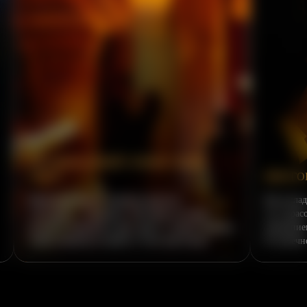
ТНЫЙ
МНОГОГРАННАЯ РОСКОШЬ
Вы насладитесь не только прекрасной музыкой,
а паузу
но и красотой оформления, деликатным
овой стороны,
вниманием к вам персонала, глубокой историей.
ё ближе.
И, конечно, друг другом.