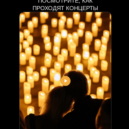
ПОСМОТРИТЕ, КАК
ПРОХОДЯТ КОНЦЕРТЫ
В ИДЕАЛЬНЫЙ ПРАЗДНИЧНЫЙ ВЕЧЕР
ВКЛЮЧЕНО ВСЁ
Авторские фотозоны Lumisfera
в романтичном стиле
Профессиональные фотографии
через неделю после концерта
Конферанс для нежного погружения
в музыку
Приветливый персонал, чтобы
вы чувствовали себя почётным гостем
Сюрпризы, приготовленные