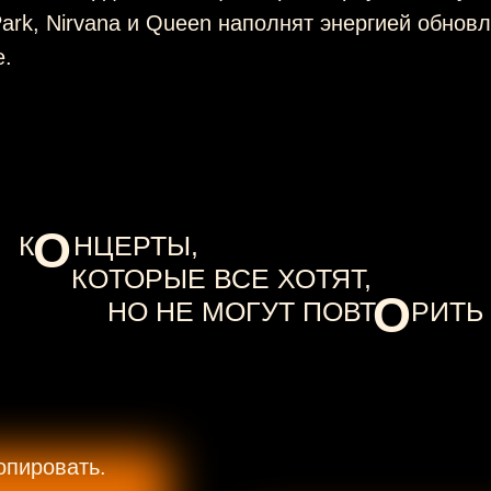
 Park, Nirvana и Queen наполнят энергией обнов
е.
О
К
.....
НЦЕРТЫ,
КОТОРЫЕ ВСЕ ХОТЯТ,
О
НО НЕ МОГУТ ПОВТ
.....
РИТЬ
опировать.