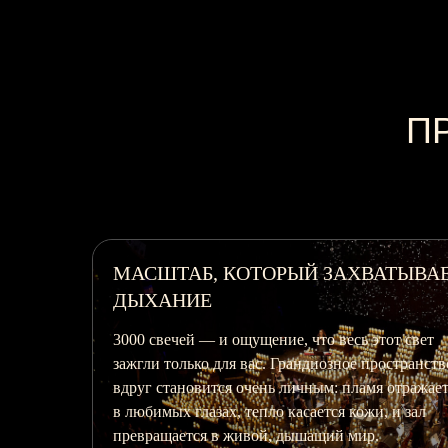
П
ТЫВАЕТ
ЛЕГЕНДАРНЫЙ КОНЦЕРТНЫЙ ЗАЛ
Ставропольский Дворец детского творчества —
один из крупнейших городских концертных
 свет
площадок. Удобное расположение в центре горо
транство
и комфортный зал — всё, что нужно, для
тражается
прекрасного концерта в этот майский день.
 зал