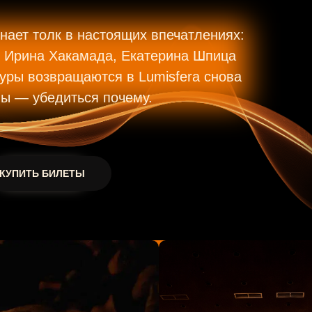
знает толк в настоящих впечатлениях:
, Ирина Хакамада, Екатерина Шпица
туры возвращаются в Lumisfera снова
вы — убедиться почему.
КУПИТЬ БИЛЕТЫ