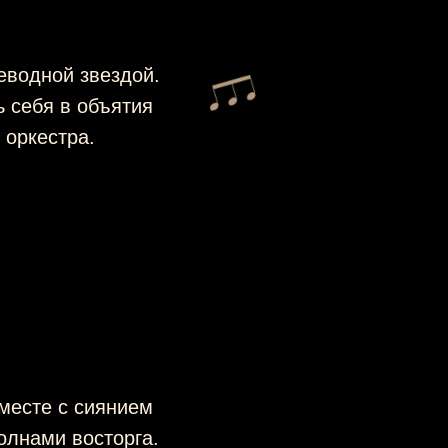
еводной звездой.
ь себя в объятия
 оркестра.
месте с сиянием
олнами восторга.