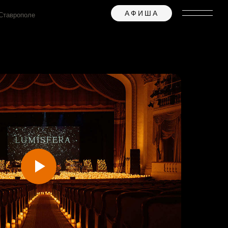
АФИША
 Ставрополе