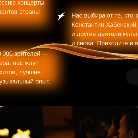
оссию концерты
кантов страны
Нас выбирают те, кто 
Константин Хабенский
и другие деятели куль
и снова. Приходите и 
0 000 зрителей —
ера, вас ждут
хитов, лучшие
узыкальный опыт.