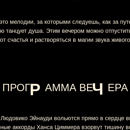
то мелодии, за которыми следуешь, как за пут
ую танцует душа. Этим вечером можно отпустит
от счастья и растворяться в магии звука живого
Ч
Р
ПРОГ
_._
АММА ВЕ
.__
ЕРА
Людовико Эйнауди вольются прямо в сердце в
ичные аккорды Ханса Циммера взорвут тишину в