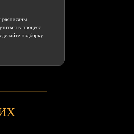
м расписаны
рузиться в процесс
сделайте подборку
ИХ