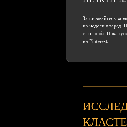
Записывайтесь зар
на недели вперед. Н
с головой. Наканун
на Pinterest.
ИССЛЕ
КЛАСТЕ