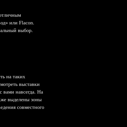
 отличным
од» или Flacon.
еальный выбор.
ть на таких
смотреть выставки
с вами навсегда. На
акже выделены зоны
ведения совместного