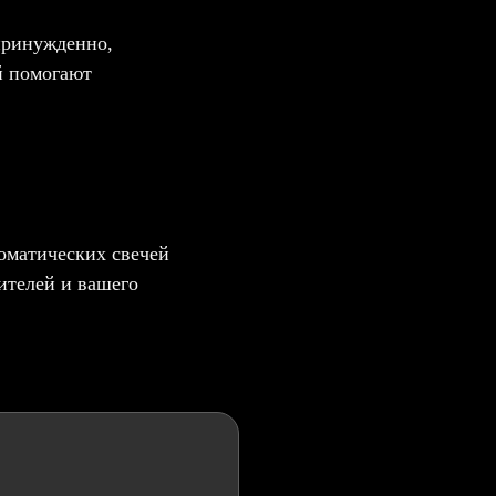
епринужденно,
й помогают
оматических свечей
ителей и вашего